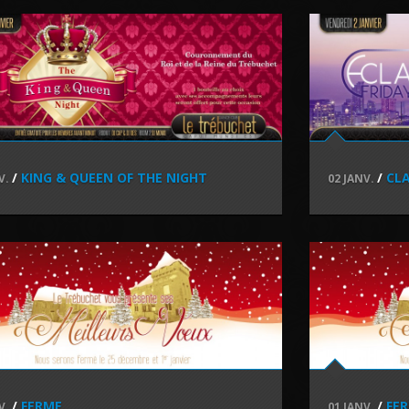
/
KING & QUEEN OF THE NIGHT
/
CLA
V.
02 JANV.
/
FERME
/
FE
V.
01 JANV.