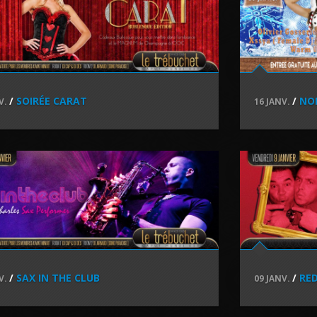
/
SOIRÉE CARAT
/
NOI
V.
16 JANV.
/
SAX IN THE CLUB
/
RE
V.
09 JANV.