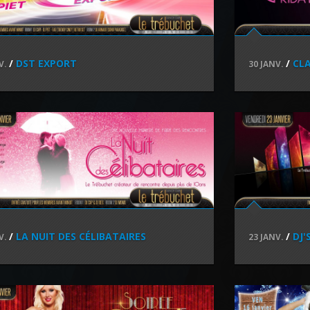
/
DST EXPORT
/
CLA
V.
30 JANV.
/
LA NUIT DES CÉLIBATAIRES
/
DJ'
V.
23 JANV.